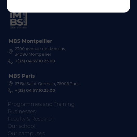
MBS Montpellier
2300 Avenue des Moulins,
34080 Montpellier
+(33) 04.67.10.25.00
MBS Paris
57 Bd Saint-Germain, 75005 Paris
+(33) 04.67.10.25.00
Programmes and Training
Businesses
Faculty & Research
Our school
Our campuses