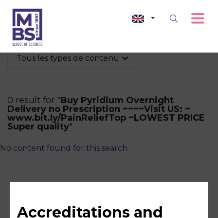
Tous les types de contenu
0 result for "
Buy Pyridium Overnight
Delivery no Prescription ~~~~Visit US: ~
www.bit.ly/PainReliefTop ~LOWEST PRICE
Super quality
"
No content found for this search.
Accreditations and