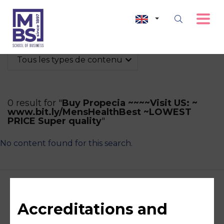
Tous les types de contenu
0 result for "
Buy Propecia ~~~~Visit US: ~
www.bit.ly/MensHealthBest ~LOWEST
PRICE Super quality
"
No content found for this search.
Accreditations and