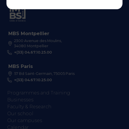
MBS Montpellier
2300 Avenue des Moulins,
34080 Montpellier
+(33) 04.67.10.25.00
MBS Paris
57 Bd Saint-Germain, 75005 Paris
+(33) 04.67.10.25.00
Programmes and Training
Businesses
Faculty & Research
Our school
Our campuses
Calendar