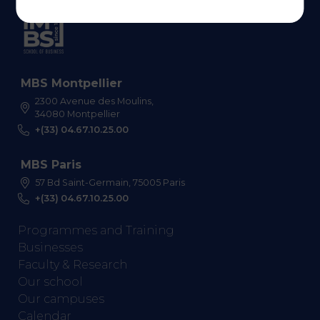
MBS Montpellier
2300 Avenue des Moulins,
34080 Montpellier
+(33) 04.67.10.25.00
MBS Paris
57 Bd Saint-Germain, 75005 Paris
+(33) 04.67.10.25.00
Programmes and Training
Businesses
Faculty & Research
Our school
Our campuses
Calendar