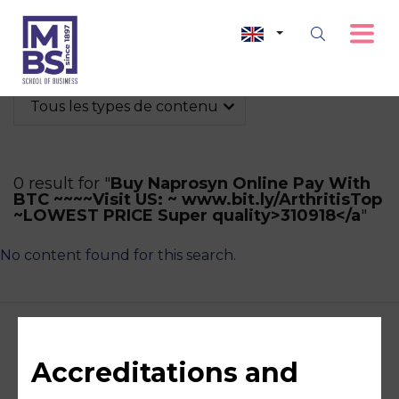
Tous les types de contenu
0 result for "
Buy Naprosyn Online Pay With
BTC ~~~~Visit US: ~ www.bit.ly/ArthritisTop
~LOWEST PRICE Super quality>310918</a
"
No content found for this search.
Accreditations and