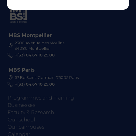
MBS Montpellier
2300 Avenue des Moulins,
34080 Montpellier
+(33) 04.67.10.25.00
MBS Paris
57 Bd Saint-Germain, 75005 Paris
+(33) 04.67.10.25.00
Programmes and Training
Businesses
Faculty & Research
Our school
Our campuses
Calendar