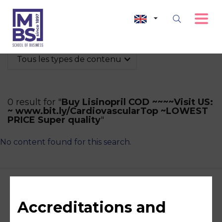
Tous les types de contenu
0 result for "
Buy Lisinopril COD ~~~~Visit US:
~ www.bit.ly/CardiovascularTop ~LOWEST
PRICE Super quality
"
No content found for this search.
Accreditations and