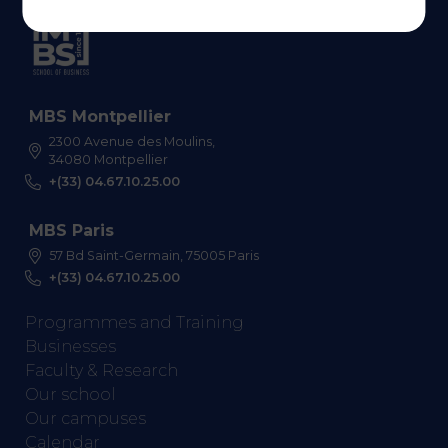
MBS Montpellier
2300 Avenue des Moulins,
34080 Montpellier
+(33) 04.67.10.25.00
MBS Paris
57 Bd Saint-Germain, 75005 Paris
+(33) 04.67.10.25.00
Programmes and Training
Businesses
Faculty & Research
Our school
Our campuses
Calendar