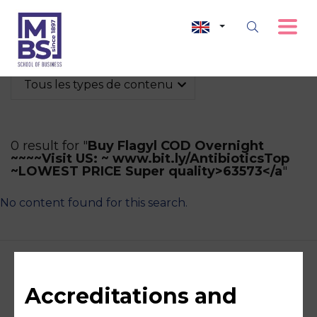
Tous les types de contenu
0 result for "
Buy Flagyl COD Overnight
~~~~Visit US: ~ www.bit.ly/AntibioticsTop
~LOWEST PRICE Super quality>63573</a
"
No content found for this search.
Accreditations and