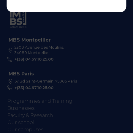
MBS Montpellier
2300 Avenue des Moulins,
34080 Montpellier
+(33) 04.67.10.25.00
MBS Paris
57 Bd Saint-Germain, 75005 Paris
+(33) 04.67.10.25.00
Programmes and Training
Businesses
Faculty & Research
Our school
Our campuses