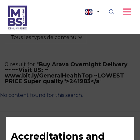
Tous les types de contenu
0 result for "
Buy Arava Overnight Delivery
~~~~Visit US: ~
www.bit.ly/GeneralHealthTop ~LOWEST
PRICE Super quality">241983</a
"
No content found for this search.
Accreditations and