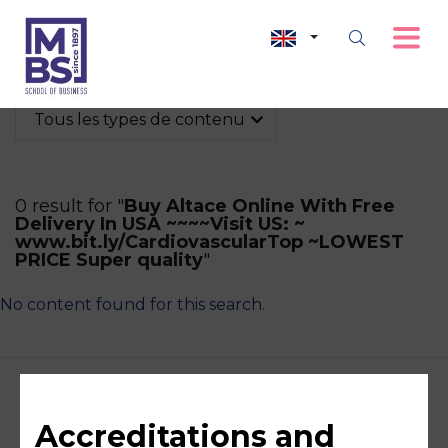
Tous les types de contenu
0 result for "
Buy Altace Online With Free
Delivery In USA ~~~~Visit US: ~
www.bit.ly/CardiovascularTop ~LOWEST
PRICE Super quality
"
No content found for this search.
Accreditations and