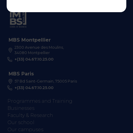
MBS Montpellier
2300 Avenue des Moulins,
34080 Montpellier
+(33) 04.67.10.25.00
MBS Paris
57 Bd Saint-Germain, 75005 Paris
+(33) 04.67.10.25.00
Programmes and Training
Businesses
Faculty & Research
Our school
Our campuses