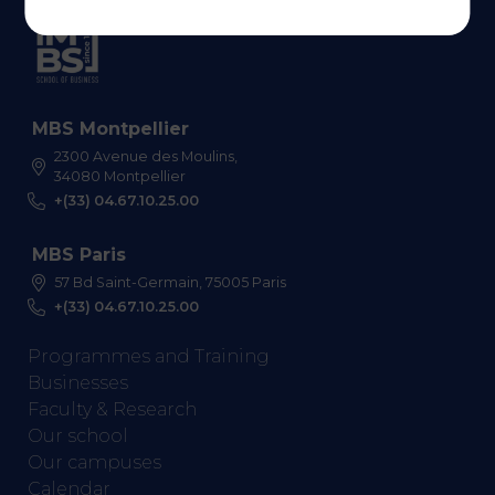
MBS Montpellier
2300 Avenue des Moulins,
34080 Montpellier
+(33) 04.67.10.25.00
MBS Paris
57 Bd Saint-Germain, 75005 Paris
+(33) 04.67.10.25.00
Programmes and Training
Businesses
Faculty & Research
Our school
Our campuses
Calendar