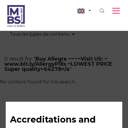
Tous les types de contenu
0 result for "
Buy Allegra ~~~~Visit US: ~
www.bit.ly/AllergyPills ~LOWEST PRICE
Super quality>64278</a
"
No content found for this search.
Accreditations and