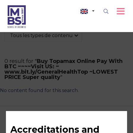
Tous les types de contenu
0 result for "
Buy Topamax Online Pay With
BTC ~~~~Visit US: ~
www.bit.ly/GeneralHealthTop ~LOWEST
PRICE Super quality
"
No content found for this search.
Accreditations and