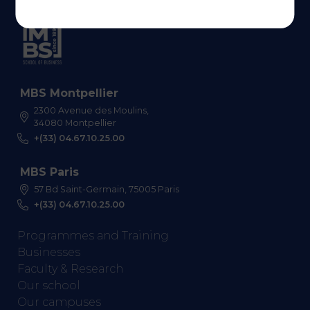
MBS Montpellier
2300 Avenue des Moulins,
34080 Montpellier
+(33) 04.67.10.25.00
MBS Paris
57 Bd Saint-Germain, 75005 Paris
+(33) 04.67.10.25.00
Programmes and Training
Businesses
Faculty & Research
Our school
Our campuses