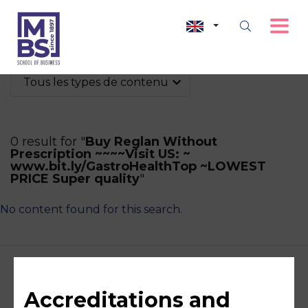
Tous les types de contenu
0 result for "
Buy Reglan Without
Prescription ~~~~Visit US: ~
www.bit.ly/GastroHealthTop ~LOWEST
PRICE Super quality
"
No content found for this search.
Accreditations and