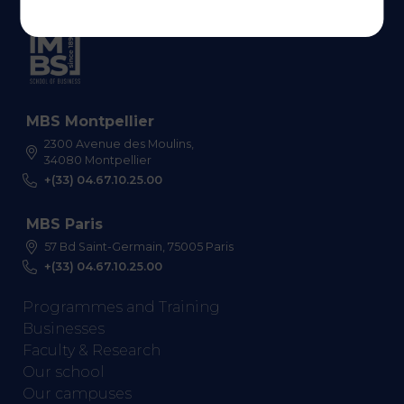
MBS Montpellier
2300 Avenue des Moulins,
34080 Montpellier
+(33) 04.67.10.25.00
MBS Paris
57 Bd Saint-Germain, 75005 Paris
+(33) 04.67.10.25.00
Programmes and Training
Businesses
Faculty & Research
Our school
Our campuses