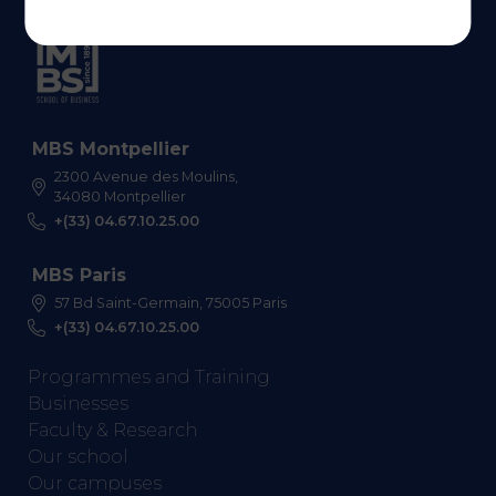
MBS Montpellier
2300 Avenue des Moulins,
34080 Montpellier
+(33) 04.67.10.25.00
MBS Paris
57 Bd Saint-Germain, 75005 Paris
+(33) 04.67.10.25.00
Programmes and Training
Businesses
Faculty & Research
Our school
Our campuses