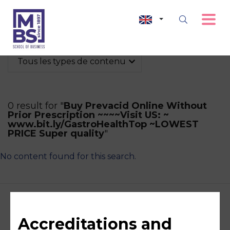
Tous les types de contenu
0 result for "
Buy Prevacid Online Without
Prior Prescription ~~~~Visit US: ~
www.bit.ly/GastroHealthTop ~LOWEST
PRICE Super quality
"
No content found for this search.
Accreditations and