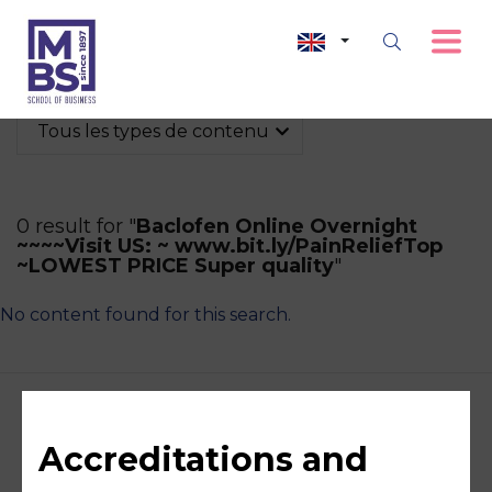
Tous les types de contenu
0 result for "
Baclofen Online Overnight
~~~~Visit US: ~ www.bit.ly/PainReliefTop
~LOWEST PRICE Super quality
"
No content found for this search.
Accreditations and