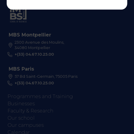
MBS Montpellier
2300 Avenue des Moulins,
34080 Montpellier
+(33) 04.67.10.25.00
MBS Paris
57 Bd Saint-Germain, 75005 Paris
+(33) 04.67.10.25.00
Programmes and Training
Businesses
Faculty & Research
Our school
Our campuses
Calendar