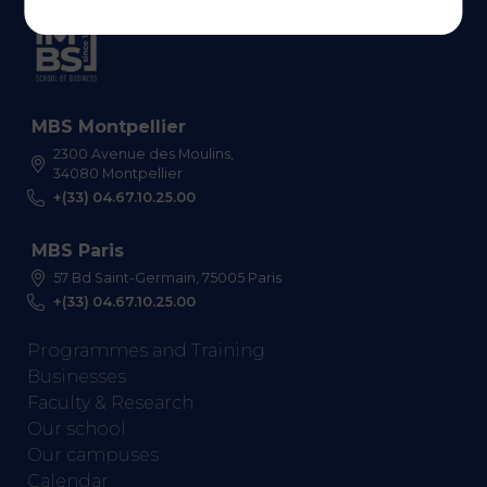
MBS Montpellier
2300 Avenue des Moulins,
34080 Montpellier
+(33) 04.67.10.25.00
MBS Paris
57 Bd Saint-Germain, 75005 Paris
+(33) 04.67.10.25.00
Programmes and Training
Businesses
Faculty & Research
Our school
Our campuses
Calendar