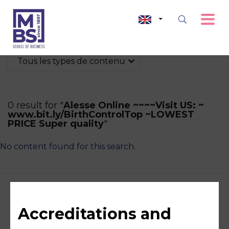
Tous les types de contenu
0 result for "
Alesse Online ~~~~Visit US: ~
www.bit.ly/BirthControlTop ~LOWEST
PRICE Super quality
"
No content found for this search.
Accreditations and