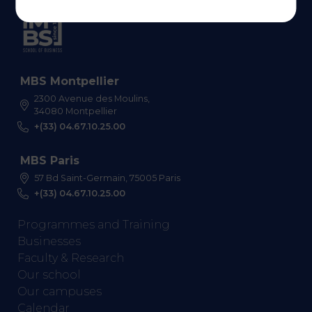
MBS Montpellier
2300 Avenue des Moulins,
34080 Montpellier
+(33) 04.67.10.25.00
MBS Paris
57 Bd Saint-Germain, 75005 Paris
+(33) 04.67.10.25.00
Programmes and Training
Businesses
Faculty & Research
Our school
Our campuses
Calendar