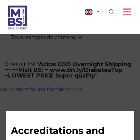
Tous les types de contenu
0 result for "
Actos COD Overnight Shipping
~~~~Visit US: ~ www.bit.ly/DiabetesTop
~LOWEST PRICE Super quality
"
No content found for this search.
Accreditations and