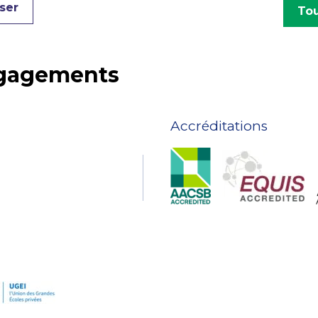
ser
Tou
ngagements
Accréditations