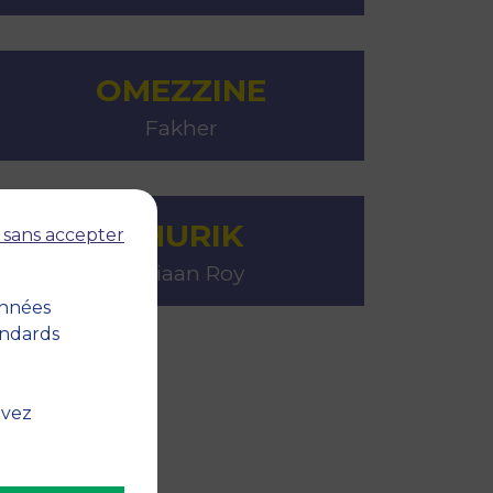
OMEZZINE
Fakher
THURIK
 sans accepter
Adriaan Roy
onnées
andards
uvez