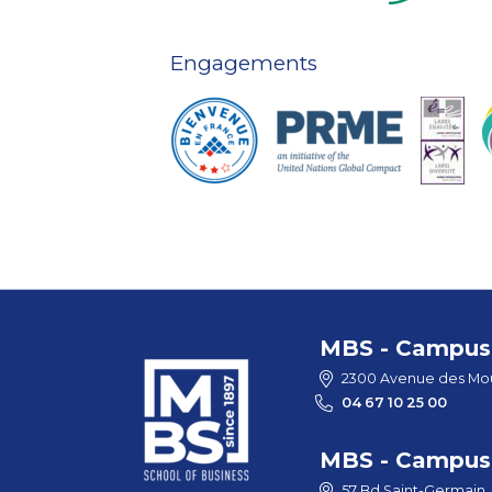
Engagements
MBS - Campus 
2300 Avenue des Mou
04 67 10 25 00
MBS - Campus 
57 Bd Saint-Germain,