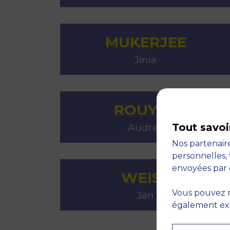
MUKERJEE
Jinia
ROUYRE
Tout savoi
Audrey
Nos partenaire
personnelles, 
envoyées par 
WEISS
Vous pouvez r
Jan
également expr