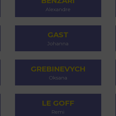
BENZARI
Alexandre
GAST
Johanna
GREBINEVYCH
Oksana
LE GOFF
Remi