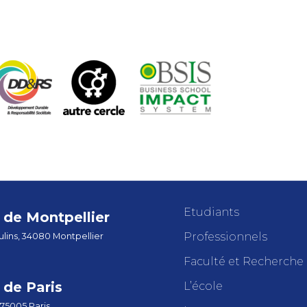
Etudiants
de Montpellier
Professionnels
lins, 34080 Montpellier
Faculté et Recherche
de Paris
L’école
 75005 Paris