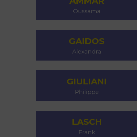
AMMAR
Oussama
GAIDOS
Alexandra
GIULIANI
Philippe
LASCH
Frank