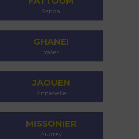
FATTOUM
Senda
GHANEI
Yaser
JAOUEN
Annabelle
MISSONIER
Audrey