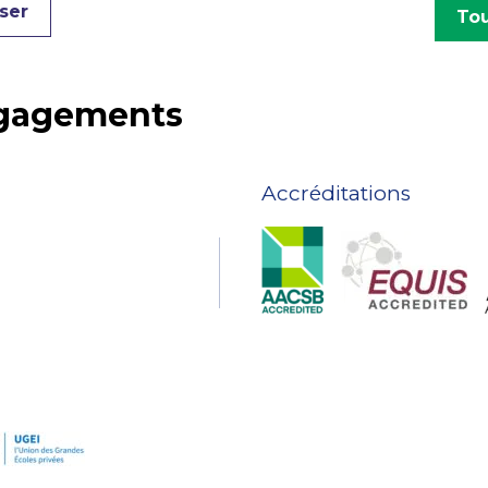
ser
Tou
ngagements
Accréditations