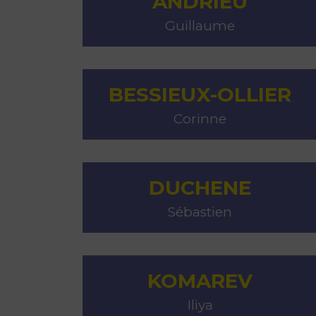
ANDRIEU
Guillaume
BESSIEUX-OLLIER
Corinne
DUCHENE
Sébastien
KOMAREV
Iliya