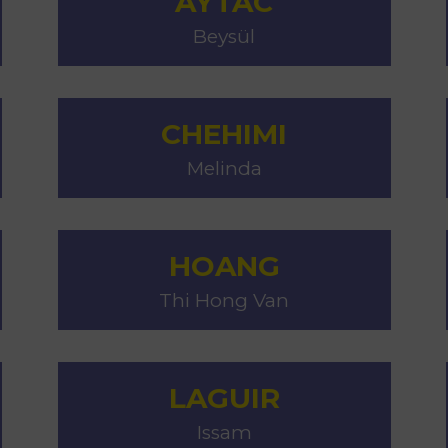
AYTAC
Beysül
CHEHIMI
Melinda
HOANG
Thi Hong Van
LAGUIR
Issam