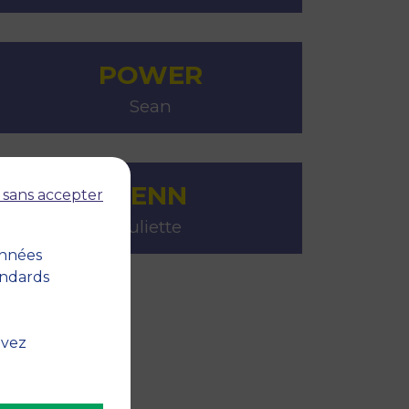
POWER
Sean
SENN
 sans accepter
Juliette
onnées
andards
uvez