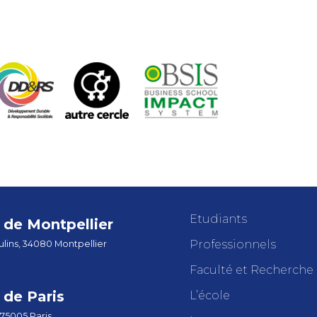
Etudiants
de Montpellier
Professionnels
lins, 34080 Montpellier
Faculté et Recherche
de Paris
L’école
 75005 Paris