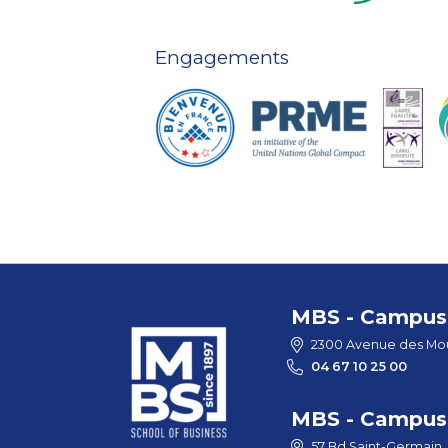
Engagements
MBS - Campus 
2300 Avenue des Mou
04 67 10 25 00
MBS - Campus 
57 Bd Saint-Germain,