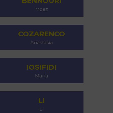
BENNOURI
Moez
COZARENCO
Anastasia
IOSIFIDI
Maria
LI
Li