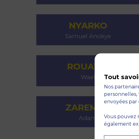
NYARKO
Samuel Anokye
ROUATBI
Tout savoi
Wael
Nos partenaire
personnelles, 
envoyées par 
ZAREMBA
Vous pouvez r
Adam
également expr