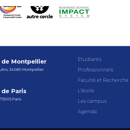
Etudiants
de Montpellier
Professionnels
lins, 34080 Montpellier
Faculté et Recherche
de Paris
L’école
 75005 Paris
Les campus
Agenda