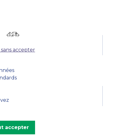
 sans accepter
onnées
andards
uvez
t accepter