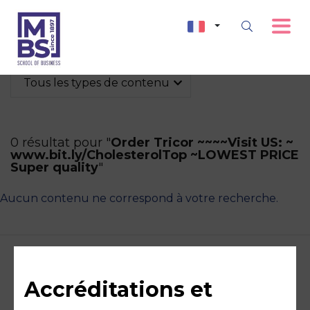
Tous les types de contenu
0 résultat pour "
Order Tricor ~~~~Visit US: ~
www.bit.ly/CholesterolTop ~LOWEST PRICE
Super quality
"
Aucun contenu ne correspond à votre recherche.
Accréditations et