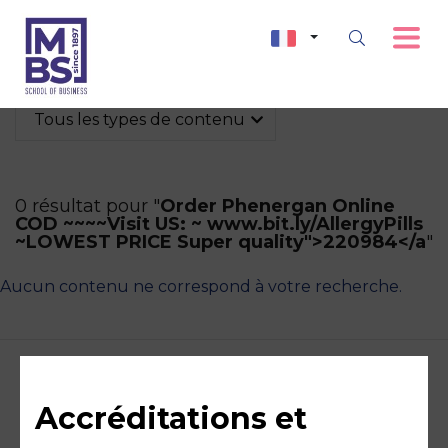
Tous les types de contenu
0 résultat pour "
Order Phenergan Online
COD ~~~~Visit US: ~ www.bit.ly/AllergyPills
~LOWEST PRICE Super quality">220984</a
"
Aucun contenu ne correspond à votre recherche.
Accréditations et