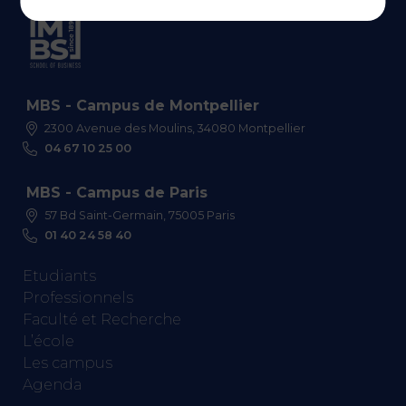
MBS - Campus de Montpellier
2300 Avenue des Moulins, 34080 Montpellier
04 67 10 25 00
MBS - Campus de Paris
57 Bd Saint-Germain, 75005 Paris
01 40 24 58 40
Etudiants
Professionnels
Faculté et Recherche
L’école
Les campus
Agenda