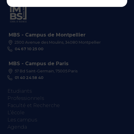
MBS - Campus de Montpellier
2300 Avenue des Moulins, 34080 Montpellier
04 67 10 25 00
MBS - Campus de Paris
57 Bd Saint-Germain, 75005 Paris
01 40 24 58 40
Etudiants
Professionnels
Faculté et Recherche
L’école
Les campus
Agenda