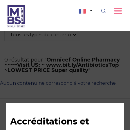
Tous les types de contenu
0 résultat pour "
Omnicef Online Pharmacy
~~~~Visit US: ~ www.bit.ly/AntibioticsTop
~LOWEST PRICE Super quality
"
Aucun contenu ne correspond à votre recherche.
Accréditations et