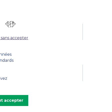
 sans accepter
onnées
andards
uvez
t accepter