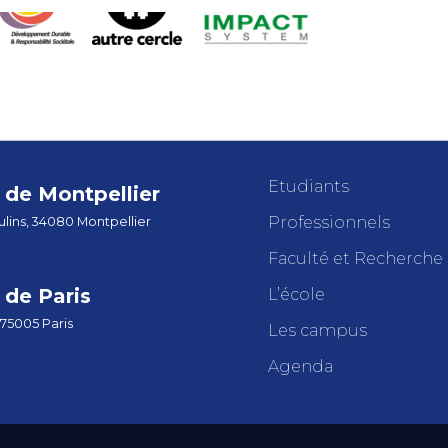
Etudiants
de Montpellier
Professionnels
lins, 34080 Montpellier
Faculté et Recherche
de Paris
L’école
 75005 Paris
Les campus
Agenda