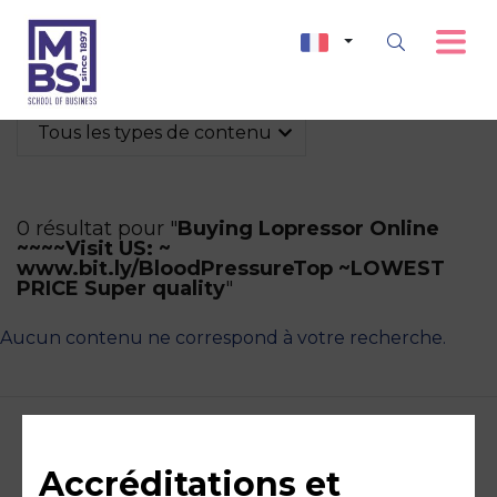
Tous les types de contenu
0 résultat pour "
Buying Lopressor Online
~~~~Visit US: ~
www.bit.ly/BloodPressureTop ~LOWEST
PRICE Super quality
"
Aucun contenu ne correspond à votre recherche.
Accréditations et