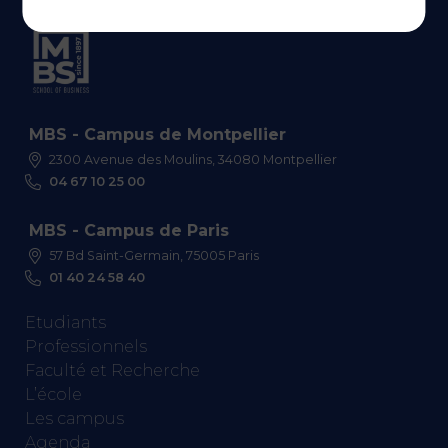
MBS - Campus de Montpellier
2300 Avenue des Moulins, 34080 Montpellier
04 67 10 25 00
MBS - Campus de Paris
57 Bd Saint-Germain, 75005 Paris
01 40 24 58 40
Etudiants
Professionnels
Faculté et Recherche
L’école
Les campus
Agenda