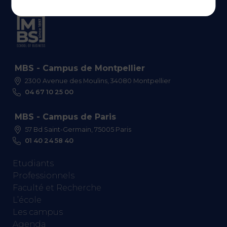
MBS - Campus de Montpellier
2300 Avenue des Moulins, 34080 Montpellier
04 67 10 25 00
MBS - Campus de Paris
57 Bd Saint-Germain, 75005 Paris
01 40 24 58 40
Etudiants
Professionnels
Faculté et Recherche
L’école
Les campus
Agenda