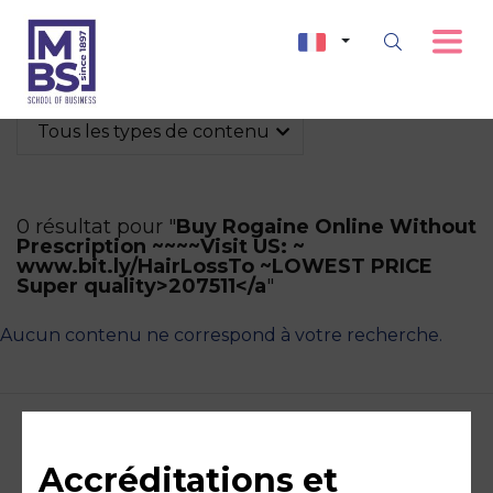
Tous les types de contenu
0 résultat pour "
Buy Rogaine Online Without
Prescription ~~~~Visit US: ~
www.bit.ly/HairLossTo ~LOWEST PRICE
Super quality>207511</a
"
Aucun contenu ne correspond à votre recherche.
Accréditations et