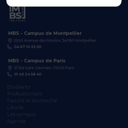
MBS - Campus de Montpellier
2300 Avenue des Moulins, 34080 Montpellier
04 67 10 25 00
MBS - Campus de Paris
57 Bd Saint-Germain, 75005 Paris
01 40 24 58 40
Etudiants
Professionnels
Faculté et Recherche
L’école
Les campus
Agenda