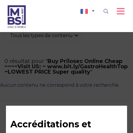
Tous les types de contenu
0 résultat pour "
Buy Prilosec Online Cheap
~~~~Visit US: ~ www.bit.ly/GastroHealthTop
~LOWEST PRICE Super quality
"
Aucun contenu ne correspond à votre recherche.
Accréditations et