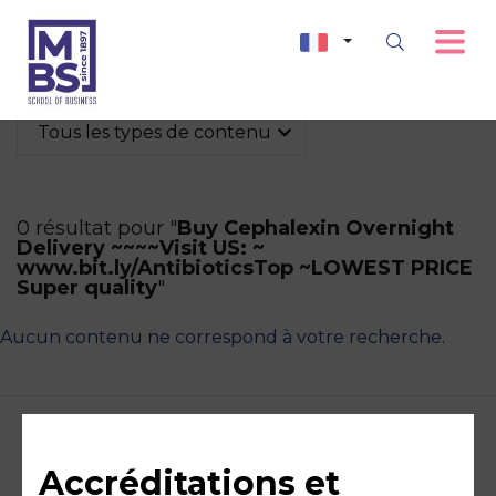
Tous les types de contenu
0 résultat pour "
Buy Cephalexin Overnight
Delivery ~~~~Visit US: ~
www.bit.ly/AntibioticsTop ~LOWEST PRICE
Super quality
"
Aucun contenu ne correspond à votre recherche.
Accréditations et