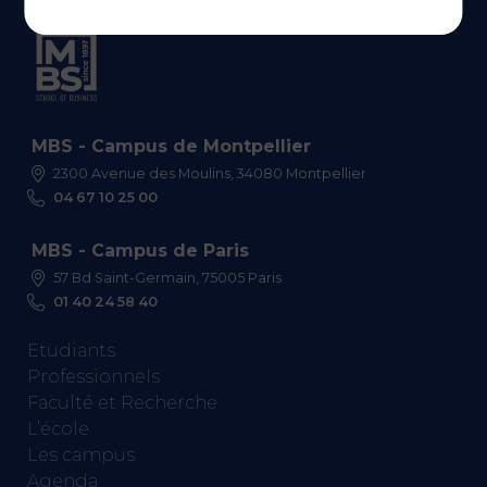
MBS - Campus de Montpellier
2300 Avenue des Moulins, 34080 Montpellier
04 67 10 25 00
MBS - Campus de Paris
57 Bd Saint-Germain, 75005 Paris
01 40 24 58 40
Etudiants
Professionnels
Faculté et Recherche
L’école
Les campus
Agenda