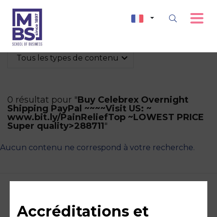
Tous les types de contenu
0 résultat pour "
Buy Celebrex Overnight
Shipping PayPal ~~~~Visit US: ~
www.bit.ly/PainReliefTop ~LOWEST PRICE
Super quality>288711
"
Aucun contenu ne correspond à votre recherche.
Accréditations et