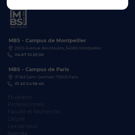
MBS - Campus de Montpellier
2300 Avenue des Moulins, 34080 Montpellier
04 67 10 25 00
MBS - Campus de Paris
57 Bd Saint-Germain, 75005 Paris
01 40 24 58 40
Etudiants
Professionnels
Faculté et Recherche
L’école
Les campus
Agenda