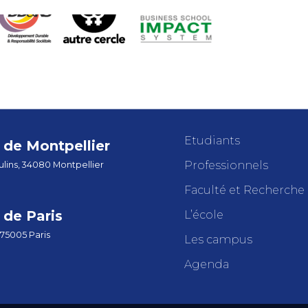
Etudiants
de Montpellier
Professionnels
lins, 34080 Montpellier
Faculté et Recherche
de Paris
L’école
 75005 Paris
Les campus
Agenda