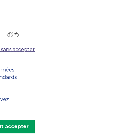
 sans accepter
onnées
andards
uvez
t accepter