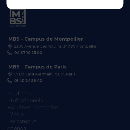
MBS - Campus de Montpellier
2300 Avenue des Moulins, 34080 Montpellier
04 67 10 25 00
MBS - Campus de Paris
57 Bd Saint-Germain, 75005 Paris
01 40 24 58 40
Etudiants
Professionnels
Faculté et Recherche
L’école
Les campus
Agenda