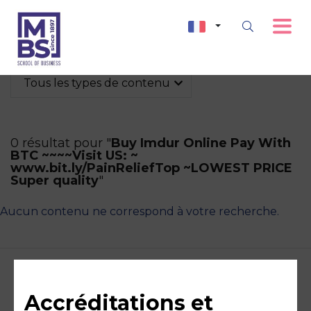
Tous les types de contenu
0 résultat pour "
Buy Imdur Online Pay With
BTC ~~~~Visit US: ~
www.bit.ly/PainReliefTop ~LOWEST PRICE
Super quality
"
Aucun contenu ne correspond à votre recherche.
Accréditations et