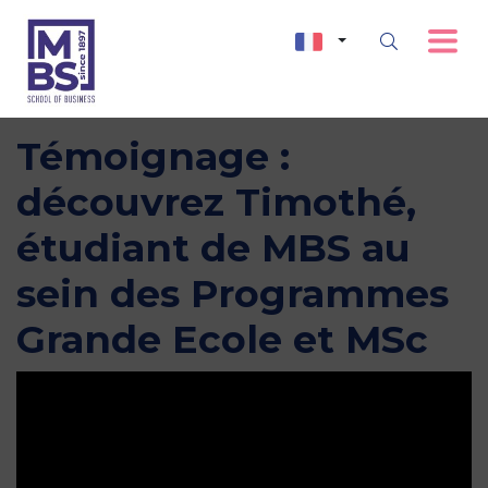
Témoignage :
découvrez Timothé,
étudiant de MBS au
sein des Programmes
Grande Ecole et MSc