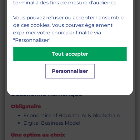
terminal à des fins de mesure d’audience.
Obligatoire
Global supply chain sustainability and
Vous pouvez refuser ou accepter l’ensemble
Digitalisation
de ces cookies. Vous pouvez également
Alternative & sustainable Business Model
exprimer votre choix par finalité via
"Personnaliser".
Une option au choix
Cross-cultural negotiations
Tout accepter
Critical Management and Alternative
Organisations
Personnaliser
Ethical leadership in changing world
Entrepreneurship and systemic change
L’économie numérique
Obligatoire
Economics of Big data, AI & blockchain
Digital Business Model
Une option au choix