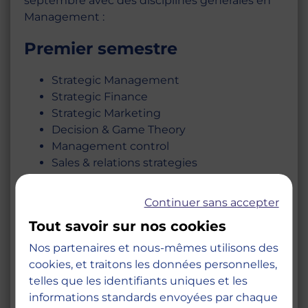
septembre avec des disciplines générales en
Management :
Premier semestre
Strategic Management
Strategic Finance
Strategic Marketing
Decision & Game Theory
Management control
Sales & relations strategies
Purchase & Supply chain
HR and diversity Management
Continuer sans accepter
Module Soft skills
Tout savoir sur nos cookies
English for Business 1 or FLE
Nos partenaires et nous-mêmes utilisons des
Second semestre
cookies, et traitons les données personnelles,
telles que les identifiants uniques et les
Management durable
informations standards envoyées par chaque