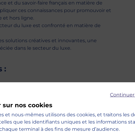
ce et du savoir-faire français en matière de
appliquer ces connaissances pour promouvoir et
 et hors ligne.
cteur du luxe est confronté en matière de
s solutions créatives et innovantes, une
éciée dans le secteur du luxe.
 :
Continuer
r sur nos cookies
ing et relations publiques dans le secteur du
es et nous-mêmes utilisons des cookies, et traitons les
telles que les identifiants uniques et les informations s
s le secteur du luxe
chaque terminal à des fins de mesure d’audience.