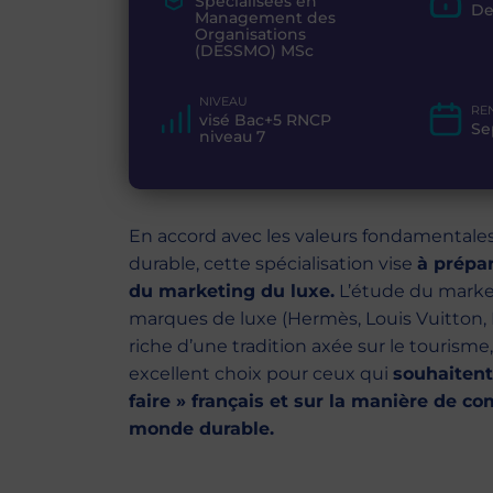
Spécialisées en
De
Management des
Organisations
(DESSMO) MSc
NIVEAU
RE
visé Bac+5 RNCP
Se
niveau 7
En accord avec les valeurs fondamentales
durable, cette spécialisation vise
à prépar
du marketing du luxe.
L’étude du market
marques de luxe (Hermès, Louis Vuitton, D
riche d’une tradition axée sur le tourisme, 
excellent choix pour ceux qui
souhaitent 
faire » français et sur la manière de c
monde durable.