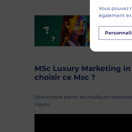
Vous pouvez r
également expr
Personnali
MSc Luxury Marketing in 
choisir ce Msc ?
Sélectionné parmi les meilleurs mastèr
Figaro