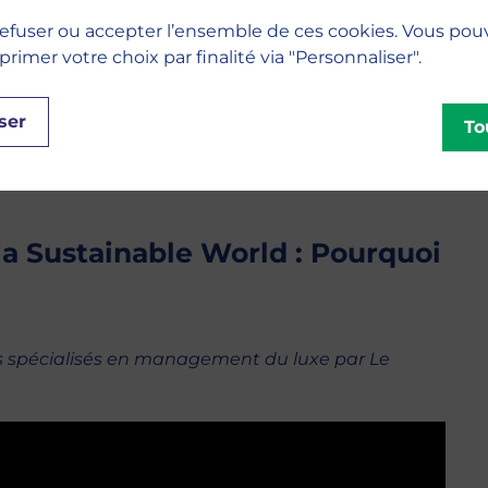
efuser ou accepter l’ensemble de ces cookies. Vous pou
imer votre choix par finalité via "Personnaliser".
ser
To
a Sustainable World : Pourquoi
es spécialisés en management du luxe par Le