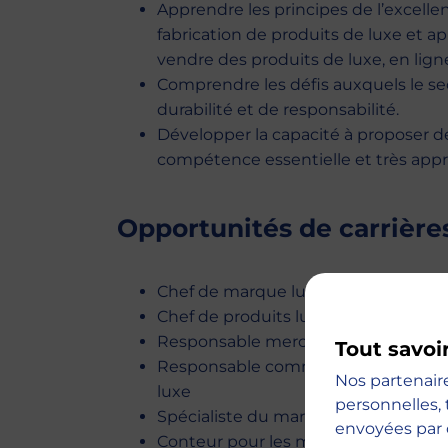
Apprendre les principes de l’excellen
fabrication de produits de luxe et 
vendre des produits de luxe, en ligne
Comprendre les défis auxquels le se
durabilité et de responsabilité.
Développer la capacité à proposer de
compétence essentielle et très appr
Opportunités de carrières
Chef de marque luxe
Chef de produits luxe
Responsable merchandising luxe
Tout savoi
Responsable communication / market
Nos partenair
luxe
personnelles, 
Spécialiste du marketing digital dan
envoyées par 
Conteur pour les marques de luxe