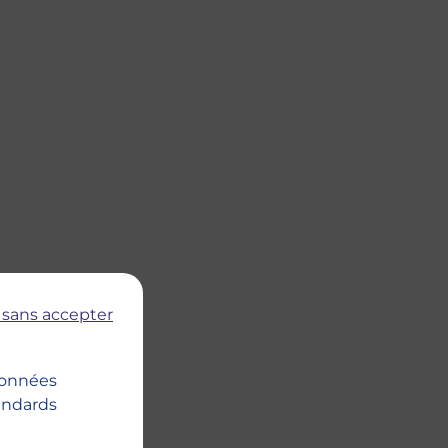
 sans accepter
 données
tandards