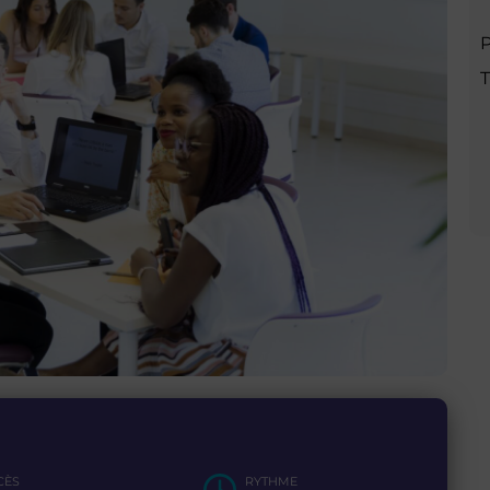
plémentaire
P
T
CÈS
RYTHME