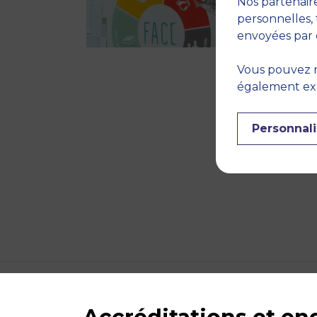
Nos partenaire
personnelles, 
envoyées par 
Vous pouvez r
également expr
Personnali