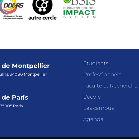
Etudiants
de Montpellier
Professionnels
lins, 34080 Montpellier
Faculté et Recherche
de Paris
L’école
 75005 Paris
Les campus
Agenda