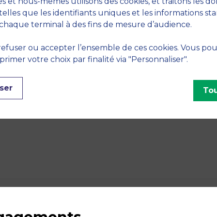
s et nous-mêmes utilisons des cookies, et traitons les d
telles que les identifiants uniques et les informations st
chaque terminal à des fins de mesure d’audience.
efuser ou accepter l’ensemble de ces cookies. Vous po
imer votre choix par finalité via "Personnaliser".
RETOUR
ser
Tou