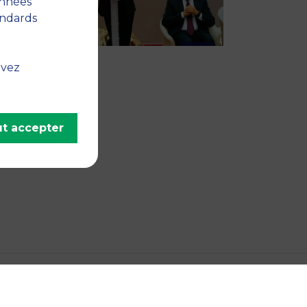
onnées
andards
uvez
t accepter