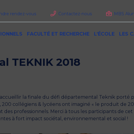
ndre rendez-vous
Contactez-nous
MBS Alu
IONNELS
FACULTÉ ET RECHERCHE
L’ÉCOLE
LES 
e continue
Le programme
Recruter nos stagiaires et alternants
La recherche à MBS
Classements
MBS Paris
T
N
L
M
al TEKNIK 2018
Cursus
Former vos collaborateurs
Accréditations
Vivre à Paris
N
F
F
oral
Conditions d’admission
Valoriser votre marque employeur
N
T
R
L’international
Faire appel à nos solutions conseils
N
I
B
es
Financement
MBS Junior Conseil
N
lée
Débouchés
Recruter nos Alumni
N
ur le monde
Alternance césure et stages
L
g
Alternance et stages
N
’accueillir la finale du défi départemental Teknik porté 
sure
Débouchés et carrières
 200 collégiens & lycéens ont imaginé « le produit de 205
 Niveau et
t des professionnels.
Merci
à tous les participants de c
es à fort impact sociétal, environnemental et social !
SPACE PRESSE
MBS RECRUTE
lémentaire