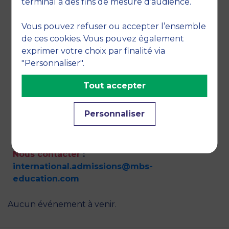
terminal à des fins de mesure d’audience.
email.
Si nos programmes vous intéressent, nous
Vous pouvez refuser ou accepter l’ensemble
vous conseillons de cocher cette case. Vous
de ces cookies. Vous pouvez également
recevrez ainsi des informations par exemple
exprimer votre choix par finalité via
sur les dates de concours, journées portes
"Personnaliser".
ouvertes et salons.
Tout accepter
Personnaliser
Nous contacter
:
international.admissions@mbs-
education.com
Aucun événement à venir.