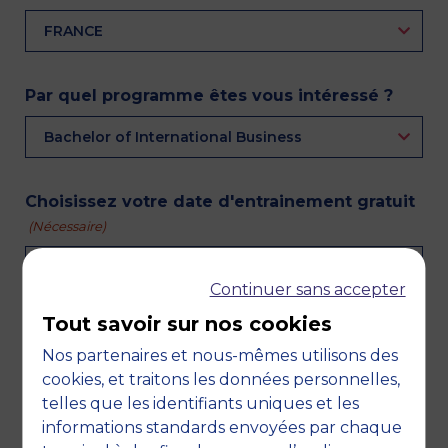
FRANCE
Par quel programme êtes vous intéressé ?
Bachelor of International Business
Choisissez votre date d'entrainement gratuit
(Nécessaire)
Mardi 21 avril 2026 @ 18h30 (session en français)
Continuer sans accepter
Tout savoir sur nos cookies
RGPD
Je souhaite recevoir les informations
Nos partenaires et nous-mêmes utilisons des
utiles sur les programmes, concours et
cookies, et traitons les données personnelles,
actualités de MBS. Je pourrai me
telles que les identifiants uniques et les
désinscrire à tout moment via un lien de
informations standards envoyées par chaque
désinscription inséré en bas de chaque